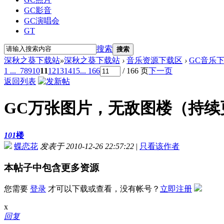
GC影音
GC演唱会
GT
搜索
搜索
深秋之葵下载站
»
深秋之葵下载站
›
音乐资源下载区
›
GC音乐
1 ...
7
8
9
10
11
12
13
14
15
... 166
/ 166 页
下一页
返回列表
GC万张图片，无敌图楼（持续
101
楼
蝶恋花
发表于 2010-12-26 22:57:22
|
只看该作者
本帖子中包含更多资源
您需要
登录
才可以下载或查看，没有帐号？
立即注册
x
回复