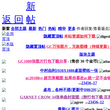
返 回
新窗
全部主题
最新
热门
热帖
精华
更多
作者
回复/查看
最后
隐藏置顶帖
本站资源如何下载
隐藏置顶帖
GC万张图片，无敌图楼（持续更新
版块主题
GC1000张图片打包下载分享
- [售价
30
个金币]
中村由利1920X1080桌面壁纸一张
gc2010live 超完美截图 如果你喜欢gc就一定
...
2
3
4
5
6
..
17
桌布，各种不搭[更新中][08/29]
GARNET CROW 34张单曲封面图（附打包下载 百
...
2
3
4
5
6
..
12
最新GC图片