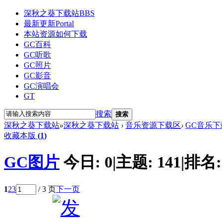
深秋之葵下载站
BBS
最新更新
Portal
本站资源如何下载
GC百科
GC听歌
GC照片
GC影音
GC演唱会
GT
搜索
搜索
深秋之葵下载站
»
深秋之葵下载站
›
音乐资源下载区
›
GC音乐下
收藏本版
(
1
)
GC图片
今日:
0
|
主题:
141
|
排名
1
2
3
/ 3 页
下一页