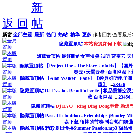
返 回
新窗
全部主题
最新
热门
热帖
精华
更多
作者
回复/查看
最后
隐藏置顶帖
本站资源如何下载
隐藏置顶帖
最好听的女声慢摇 试听 蓝奏云 
隐藏置顶帖
【Project One - The Story Unfo
奏云+天翼云盘+百度网盘下
隐藏置顶帖
【Alan Walker - Fade】【经典好听
载】
...
2
3
4
5
6
隐藏置顶帖
DJ Evsaio - Beautiful smile ┃
载 百度网盘
...
2
3
4
5
6
..
隐藏置顶帖
Dj HYO - Ring Ding Dong电
隐藏置顶帖
Pascal Letoublon - Friendships (Boo
盘下载 很棒的节奏 抖音热门舞
隐藏置顶帖
精彩夏日慢摇Summer Passion.mp3 