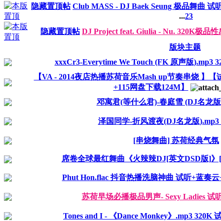
隐藏置顶帖
Club MASS - DJ Baek Seung 极
...
2
3
隐藏置顶帖
DJ Project feat. Giulia - Nu.
版块主题
xxxCr3-Everytime We Touch (FK 原声版).
【VA - 2014夜店热播苏荷音乐Mash up节奏串烧 
+115网盘下载124M】
邓寓君(等什么君)-春庭雪 (DJ名龙版)
泽国同学-折风渡夜(DJ名龙版).mp3 
[串烧舞曲] 苏荷经典气氛
席卷全球最红舞曲《火辣辣DJ[英文DSD版]》[
Phut Hon.flac 抖音热播洗脑神曲 试听+蓝奏
苏荷早场必播极品男声- Sexy Ladies
Tones and I - 《Dance Monkey》.mp3 