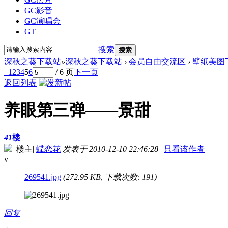
GC影音
GC演唱会
GT
搜索
搜索
深秋之葵下载站
»
深秋之葵下载站
›
会员自由交流区
›
壁纸美图
1
2
3
4
5
6
/ 6 页
下一页
返回列表
养眼第三弹——景甜
41
楼
楼主
|
蝶恋花
发表于 2010-12-10 22:46:28
|
只看该作者
v
269541.jpg
(272.95 KB, 下载次数: 191)
回复