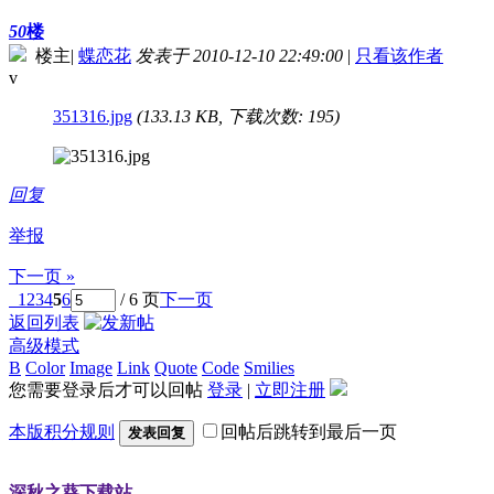
50
楼
楼主
|
蝶恋花
发表于 2010-12-10 22:49:00
|
只看该作者
v
351316.jpg
(133.13 KB, 下载次数: 195)
回复
举报
下一页 »
1
2
3
4
5
6
/ 6 页
下一页
返回列表
高级模式
B
Color
Image
Link
Quote
Code
Smilies
您需要登录后才可以回帖
登录
|
立即注册
本版积分规则
回帖后跳转到最后一页
发表回复
深秋之葵下载站